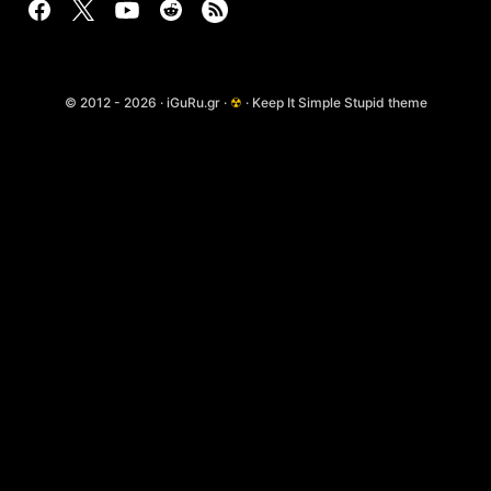
© 2012 - 2026 · iGuRu.gr ·
☢
· Keep It Simple Stupid theme