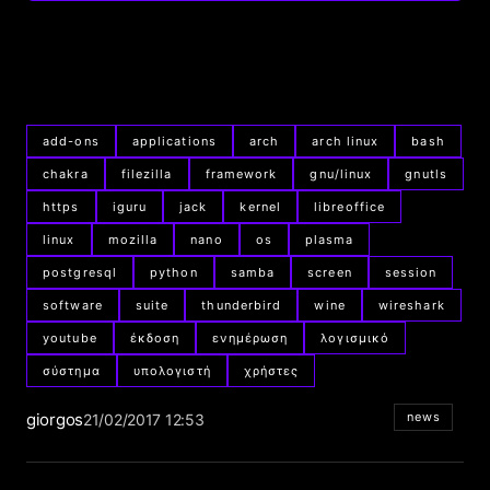
add-ons
applications
arch
arch linux
bash
chakra
filezilla
framework
gnu/linux
gnutls
https
iguru
jack
kernel
libreoffice
linux
mozilla
nano
os
plasma
postgresql
python
samba
screen
session
software
suite
thunderbird
wine
wireshark
youtube
έκδοση
ενημέρωση
λογισμικό
σύστημα
υπολογιστή
χρήστες
giorgos
news
21/02/2017 12:53