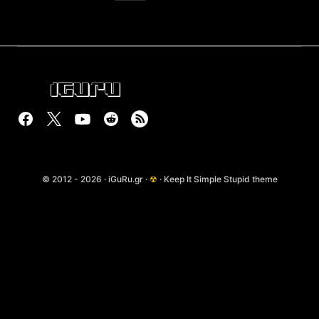
© 2012 - 2026 · iGuRu.gr ·
☢
· Keep It Simple Stupid theme