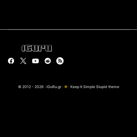
© 2012 - 2026 · iGuRu.gr ·
☢
· Keep It Simple Stupid theme