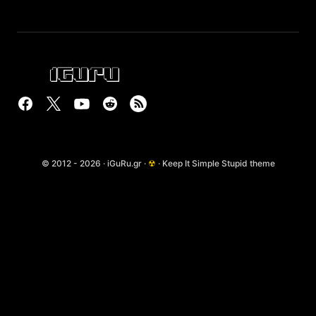
© 2012 - 2026 · iGuRu.gr ·
☢
· Keep It Simple Stupid theme