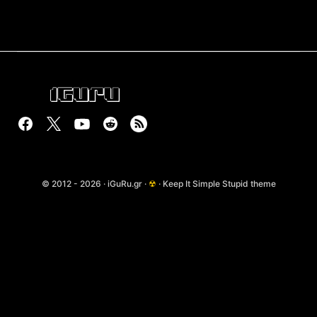
© 2012 - 2026 · iGuRu.gr ·
☢
· Keep It Simple Stupid theme