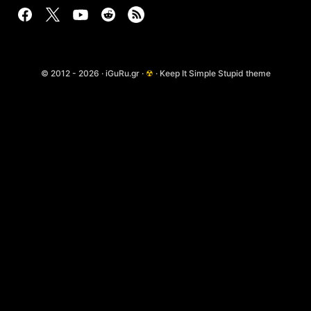
© 2012 - 2026 · iGuRu.gr ·
☢
· Keep It Simple Stupid theme