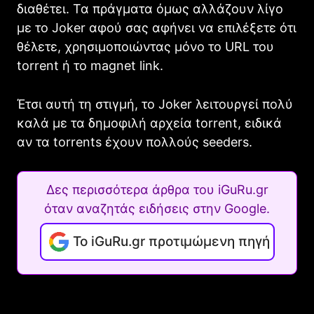
διαθέτει. Τα πράγματα όμως αλλάζουν λίγο
με το Jοker αφού σας αφήνει να επιλέξετε ότι
θέλετε, χρησιμοποιώντας μόνο το URL του
torrent ή το magnet link.
Έτσι αυτή τη στιγμή, το Jοker λειτουργεί πολύ
καλά με τα δημοφιλή αρχεία torrent, ειδικά
αν τα torrents έχουν πολλούς seeders.
Δες περισσότερα άρθρα του iGuRu.gr
όταν αναζητάς ειδήσεις στην Google.
Το iGuRu.gr προτιμώμενη πηγή