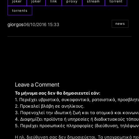
joker
joker
link
proxy
stream
torrent
torrents
giorgos
news
06/10/2016 15:33
Leave a Comment
Το μήνυμα σας δεν θα δημοσιευτεί εάν:
1. Περιέχει υβριστικά, συκοφαντικά, ρατσιστικά, προσβλητ
2. Προκαλεί βλάβη σε ανηλίκους.
3. Παρενοχλεί την ιδιωτική ζωή και τα ατομικά και κοινω
4. Διαφημίζει προϊόντα ή υπηρεσίες ή διαδικτυακούς τόπου
5. Περιέχει προσωπικές πληροφορίες (διεύθυνση, τηλέφων
Η ηλ. διεύθυνση σας δεν δημοσιεύεται.
Τα υποχρεωτικά πε