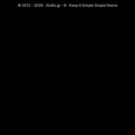
© 2012 - 2026 · iGuRu.gr ·
☢
· Keep It Simple Stupid theme