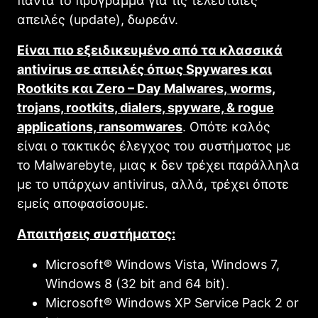
πάντα το πρόγραμμα για τις τελευταίες
απειλές (update), δωρεάν.
Είναι πιο εξειδικευμένο από τα κλασσικά
antivirus σε απειλές όπως Spywares και
Rootkits και Zero – Day Malwares, worms,
trojans, rootkits, dialers, spyware, & rogue
applications, ransomwares
. Οπότε καλός
είναι ο τακτικός έλεγχος του συστήματος με
το Malwarebyte, μιας κ δεν τρέχει παράλληλα
με το υπάρχων antivirus, αλλά, τρέχει όποτε
εμείς αποφασίσουμε.
Απαιτήσεις συστήματος:
Microsoft® Windows Vista, Windows 7,
Windows 8 (32 bit and 64 bit).
Microsoft® Windows XP Service Pack 2 or