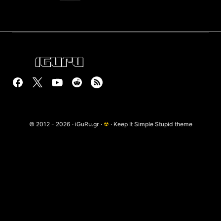
© 2012 - 2026 · iGuRu.gr ·
☢
· Keep It Simple Stupid theme