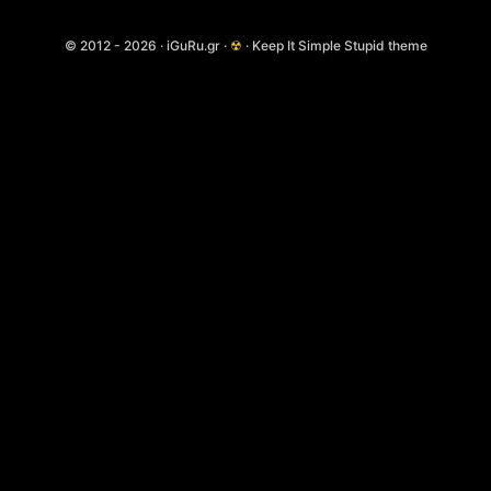
© 2012 - 2026 · iGuRu.gr ·
☢
· Keep It Simple Stupid theme