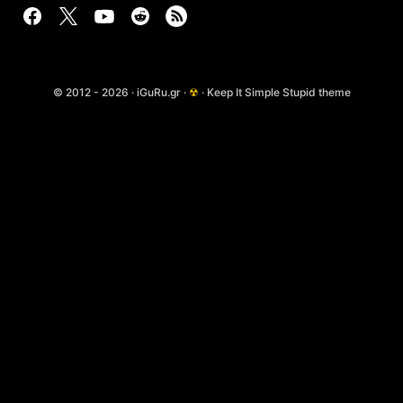
© 2012 - 2026 · iGuRu.gr ·
☢
· Keep It Simple Stupid theme