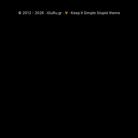
© 2012 - 2026 · iGuRu.gr ·
☢
· Keep It Simple Stupid theme