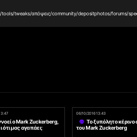
s
/tools
/tweaks
/απόψεις
/community
/depositphotos
/forums
/spe
13:47
06/10/2016 13:43
ννοεί ο Mark Zuckerberg,
Το ξυπόλητο κέρινο
ι ότι μας αγαπάει;
του Mark Zuckerberg