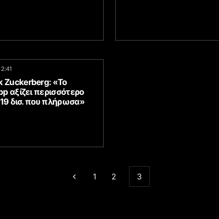
12:41
 Zuckerberg: «Το
p αξίζει περισσότερο
$19 δισ. που πλήρωσα»
1
2
3