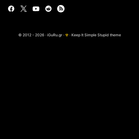
© 2012 - 2026 · iGuRu.gr ·
☢
· Keep It Simple Stupid theme