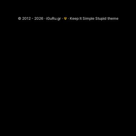
© 2012 - 2026 · iGuRu.gr ·
☢
· Keep It Simple Stupid theme