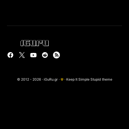
© 2012 - 2026 · iGuRu.gr ·
☢
· Keep It Simple Stupid theme