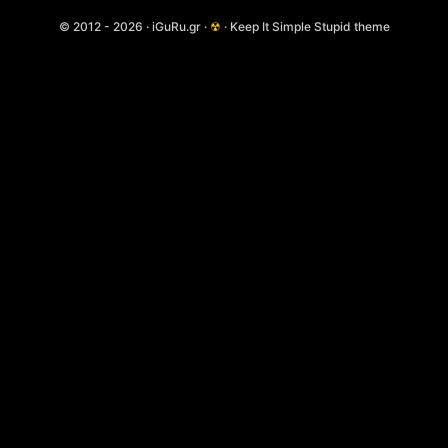
© 2012 - 2026 · iGuRu.gr ·
☢
· Keep It Simple Stupid theme