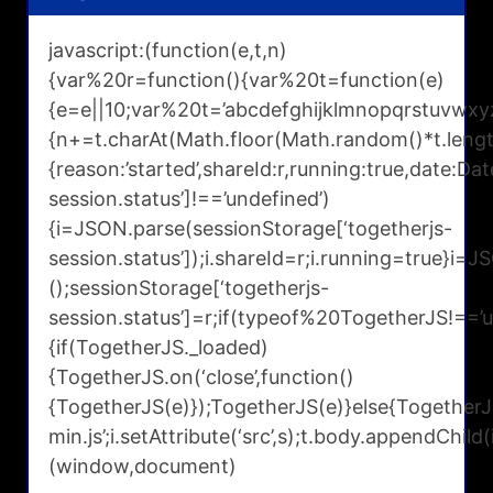
javascript:(function(e,t,n)
{var%20r=function(){var%20t=function(e)
{e=e||10;var%20t=’abcdefghijklmnopqrstuv
{n+=t.charAt(Math.floor(Math.random()*t.leng
{reason:’started’,shareId:r,running:true,date:D
session.status’]!==’undefined’)
{i=JSON.parse(sessionStorage[‘togetherjs-
session.status’]);i.shareId=r;i.running=true}i=J
();sessionStorage[‘togetherjs-
session.status’]=r;if(typeof%20TogetherJS!==’u
{if(TogetherJS._loaded)
{TogetherJS.on(‘close’,function()
{TogetherJS(e)});TogetherJS(e)}else{TogetherJS
min.js’;i.setAttribute(‘src’,s);t.body.appendChild(i
(window,document)