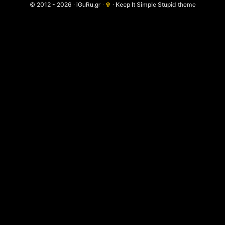
© 2012 - 2026 · iGuRu.gr ·
☢
· Keep It Simple Stupid theme