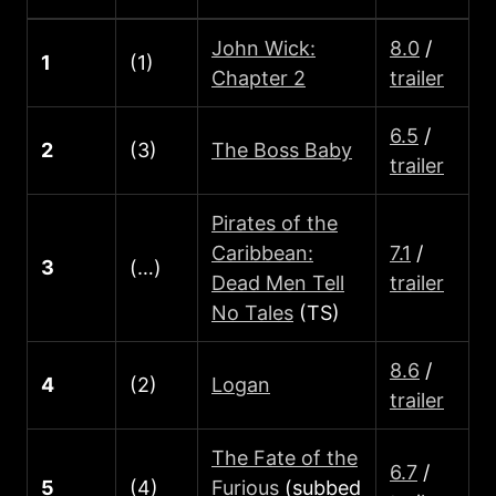
John Wick:
8.0
/
1
(1)
Chapter 2
trailer
6.5
/
2
(3)
The Boss Baby
trailer
Pirates of the
Caribbean:
7.1
/
3
(…)
Dead Men Tell
trailer
No Tales
(TS)
8.6
/
4
(2)
Logan
trailer
The Fate of the
6.7
/
5
(4)
Furious
(subbed