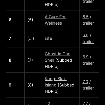
trailer
HDRip)
A Cure For
6.5
/
6
(5)
Wellness
trailer
6.8
/
7
(…)
Life
trailer
Ghost in The
6.9
/
8
(7)
Shell
(Subbed
trailer
HDRip)
Kong: Skull
7.0
/
9
(8)
Island
(Subbed
trailer
HDRip)
T2
7.7
/