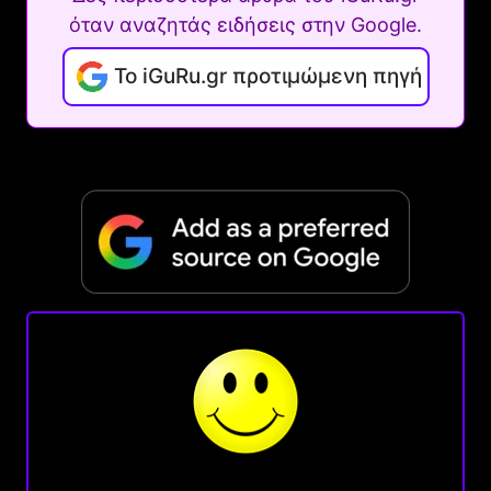
όταν αναζητάς ειδήσεις στην Google.
Το iGuRu.gr προτιμώμενη πηγή