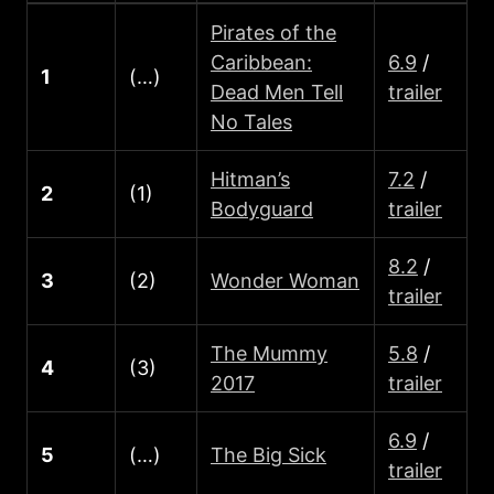
Pirates of the
Caribbean:
6.9
/
1
(…)
Dead Men Tell
trailer
No Tales
Hitman’s
7.2
/
2
(1)
Bodyguard
trailer
8.2
/
3
(2)
Wonder Woman
trailer
The Mummy
5.8
/
4
(3)
2017
trailer
6.9
/
5
(…)
The Big Sick
trailer