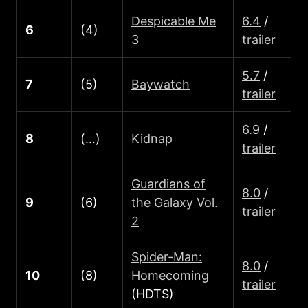
Despicable Me
6.4
/
6
(4)
3
trailer
5.7
/
7
(5)
Baywatch
trailer
6.9
/
8
(…)
Kidnap
trailer
Guardians of
8.0
/
9
(6)
the Galaxy Vol.
trailer
2
Spider-Man:
8.0
/
10
(8)
Homecoming
trailer
(HDTS)