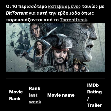
Οι 10 περισσότερο
κατεβασμένες
ταινίες με
BitTorrent
για αυτή την εβδομάδα όπως
παρουσιάζονται από το
Torrentfreak
.
IMDb
Rank
Movie
Rating
last
Movie name
Rank
/
week
Trailer