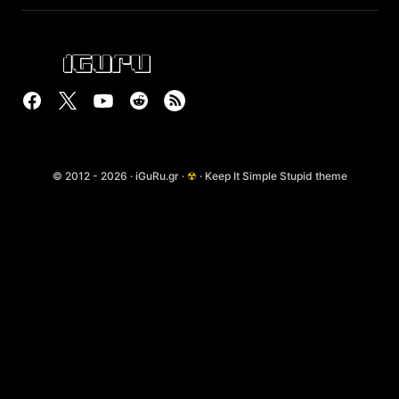
© 2012 - 2026 · iGuRu.gr ·
☢
· Keep It Simple Stupid theme