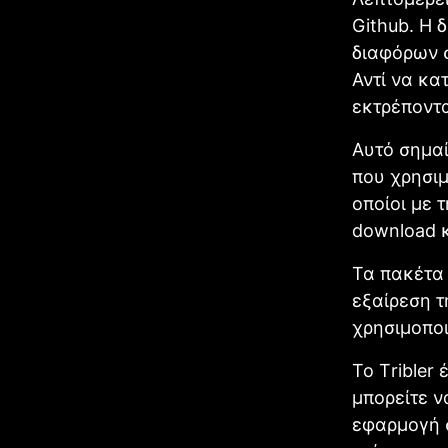
Github. Η 
διαφόρων σ
Αντί να κα
εκτρέποντ
Αυτό σημαί
που χρησιμ
οποίοι με 
download κ
Τα πακέτα
εξαίρεση τ
χρησιμοποι
Το Τribler
μπορείτε ν
εφαρμογή σ