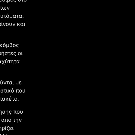
 των
αυτόματα.
αίνουν και
ς κόμβος
ήστες οι
ταχύτητα
ύνται με
ιστικό που
 πακέτο.
τησης που
 από την
ρίζει