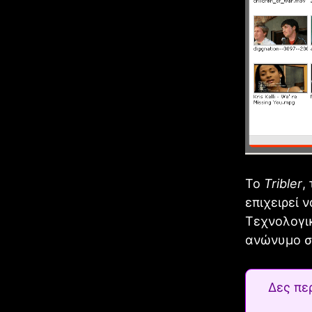
Το
Tribler
,
επιχειρεί 
Τεχνολογικ
ανώνυμο σύ
Δες πε