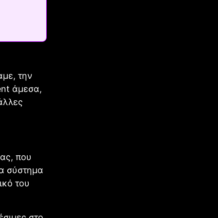
αμε, την
ent άμεσα,
 άλλες
ίας, που
να σύστημα
ικό του
έσιμες στο