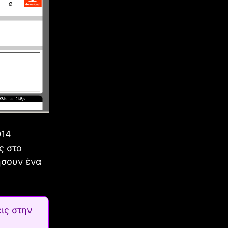
014
ς στο
ήσουν ένα
ις στην