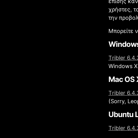
επίσης καν
χρήστες, τ
την προβολ
Μπορείτε ν
Window
Τribler 6.4
Windows XP
Mac OS 
Τribler 6.4
(Sorry, Le
Ubuntu 
Τribler 6.4