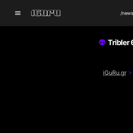
/new
Tribler
iGuRu.gr