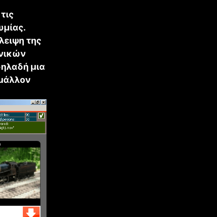
 τις
υμίας.
λειψη της
ονικών
δηλαδή μια
 μάλλον