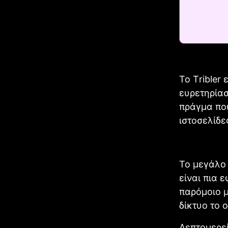
Το Τribler
ευρετηρίασ
πράγμα που
ιστοσελίδε
Το μεγάλο 
είναι πια 
παρόμοιο μ
δίκτυο το ο
Λεπτομερεί