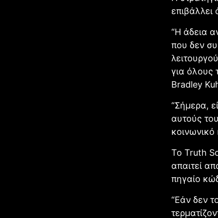
επιβάλλει 
“Η άδεια α
που δεν σ
λειτουργού
για όλους 
Bradley Ku
“Σήμερα, ε
αυτούς του
κοινωνικό 
Το Truth S
απαιτεί απ
πηγαίο κώδ
“Εάν δεν τ
τερματίζον