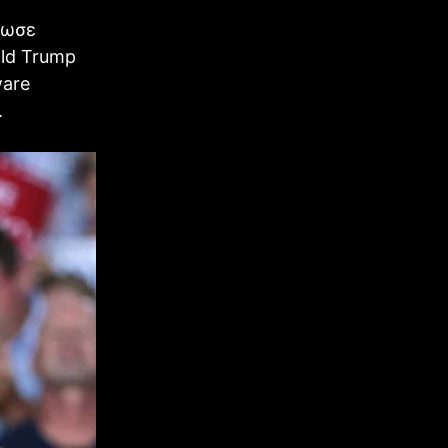
νωσε
ald Trump
ware
.