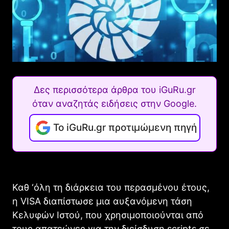
Δες περισσότερα άρθρα του iGuRu.gr
όταν αναζητάς ειδήσεις στην Google.
Το iGuRu.gr προτιμώμενη πηγή
Καθ ‘όλη τη διάρκεια του περασμένου έτους,
η VISA διαπίστωσε μια αυξανόμενη τάση
Κελυφών Ιστού, που χρησιμοποιούνται από
τους απατεώνες για την διείσδυση scripts σε