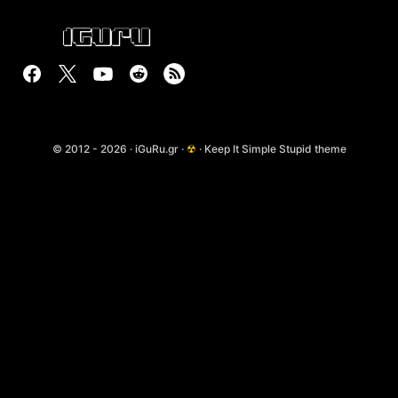
© 2012 - 2026 · iGuRu.gr ·
☢
· Keep It Simple Stupid theme