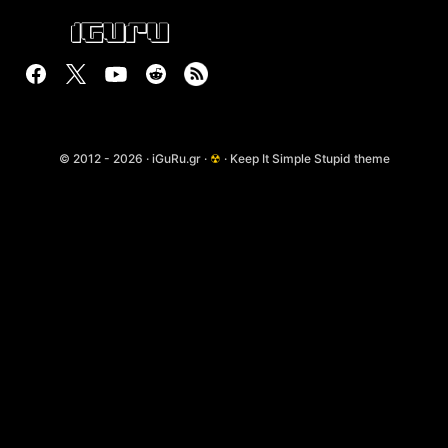
© 2012 - 2026 · iGuRu.gr ·
☢
· Keep It Simple Stupid theme