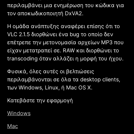
περιλαμβάνει
μια ενημέρωση του κώδικα για
τον αποκωδικοποιητή
DxVA2
.
Η
ομάδα
ανάπτυξης
αναφέρει επίσης
ότι το
VLC
2.1.5
διορθώνει ένα
bug το οποίο
δεν
επέτρεπε
την
μετονομασία
αρχείων
MP3
που
είχαν μετατραπεί
σε
.
RAW
και διορθώνει το
transcoding
όταν αλλάζει
η
μορφή του ήχου
.
Φυσικά
,
όλες αυτές οι
βελτιώσεις
περιλαμβάνονται σε όλα τα
desktop clients
,
των
Windows
,
Linux
,
ή
Mac
OS
X.
Κατεβάστε την εφαρμογή
Windows
Mac