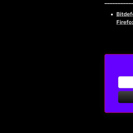
__________
Bitde
Firefo