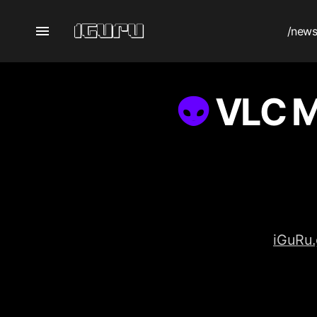
/new
VLC M
iGuRu.