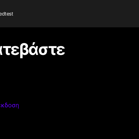
edtest
κατεβάστε
 έκδοση