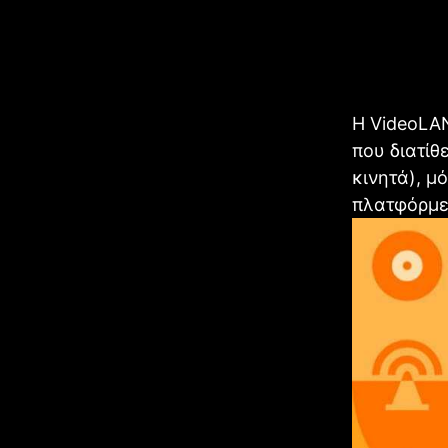
Η VideoLAN
που διατίθ
κινητά), μ
πλατφόρμες