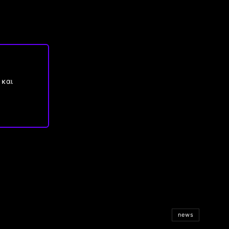
 και
news