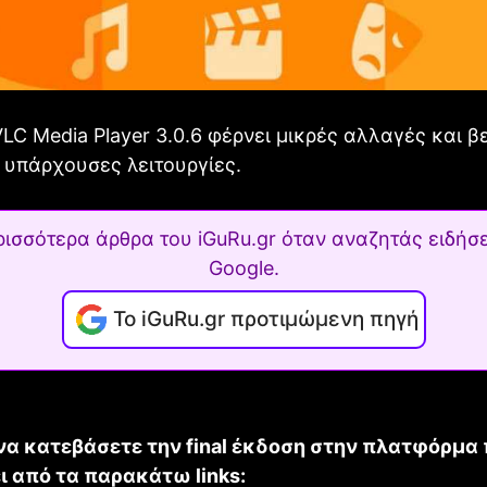
LC Media Player 3.0.6 φέρνει μικρές αλλαγές και β
ς υπάρχουσες λειτουργίες.
ρισσότερα άρθρα του iGuRu.gr όταν αναζητάς ειδήσε
Google.
Το iGuRu.gr προτιμώμενη πηγή
να κατεβάσετε την final έκδοση στην πλατφόρμα 
ι από τα παρακάτω links: