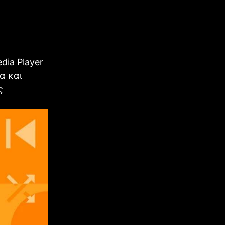
dia Player
α και
ς