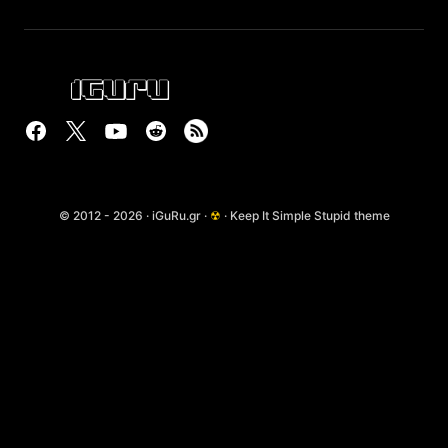
© 2012 - 2026 · iGuRu.gr ·
☢
· Keep It Simple Stupid theme