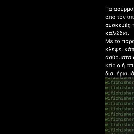
Τα ασύρματ
από τον υπ
συσκευές π
καλώδια.
Με τα παρα
κλέψει κάπ
ασύρματα 
κτίριο ή α
διαμέρισμά