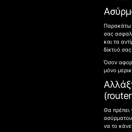
Ασύρμα
Παρακάτω λ
σας ασφαλέ
και τα αντ
δίκτυό σας
Όσον αφορ
μόνο μερικ
Αλλάξτ
(router
Θα πρέπει 
ασύρματου
να το κάνε