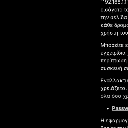
“192.168.1.
εισάγετε τ
την σελίδα
κάθε δρομο
χρήστη του
Μπορείτε ε
εγχειρίδια
περίπτωση 
συσκευή σ
Εναλλακτικ
χρειάζετα
όλα όσα χρ
Passw
Η εφαρμογή