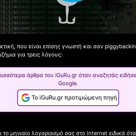
κτική, που είναι επίσης γνωστή και σαν piggybackin
ιζήμια για τρεις λόγους:
ρισσότερα άρθρα του iGuRu.gr όταν αναζητάς ειδήσε
Google.
Το iGuRu.gr προτιμώμενη πηγή
 το μηνιαίο λογαριασμό σας στο Internet ειδικά ότ