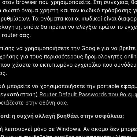
1” στον browser που χρησιμοποιείτε. Στη συνέχεια, θ
ο σωστό όνομα χρήστη και τον κωδικό πρόσβασης γι
 ρυθμίσεων. Τα ονόματα και οι κωδικοί είναι διαφορ
λογητή, οπότε θα πρέπει να ελέγξτε πρώτα το εγχει
 router σας.
πίσης να χρησιμοποιήσετε την Google για να βρείτε
 χρήσης για τους περισσότερους δρομολογητές onlin
που χάσετε το εκτυπωμένο εγχειρίδιο που συνόδευ
ας.
ά μπορείτε να χρησιμοποιήσετε την portable εφαρ
ι εγκατάσταση)
Router Default Passwords που θα εμ
ειάζεστε στην οθόνη σας.
ord: η συχνή αλλαγή βοηθάει στην ασφάλεια;
 λειτουργεί μόνο σε Windows. Αν ακόμα δεν μπορε