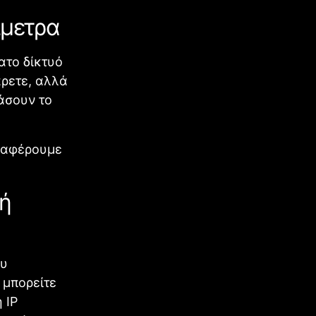
ίμετρα
ατο δίκτυό
άρετε, αλλά
ιάσουν το
αναφέρουμε
τή
ου
 μπορείτε
 IP