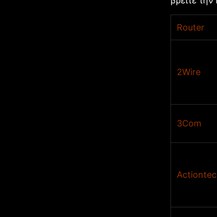
βρείτε την
Router
2Wire
3Com
Actiontec