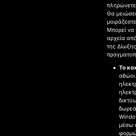
πληρώνετε
Θα μειώσει
μοιράζεστε
Μπορεί να
αρχεία από
της Δίωξης
πραγματοπ
Το κα
αθώοι
ηλεκτ
ηλεκτ
δικτύω
δωρεάν
Windo
μέσω 
φορμώ