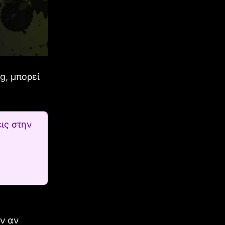
g, μπορεί
ις στην
αν αν