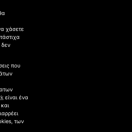
θα
να χάσετε
ατάστιχα
 δεν
σεις που
μάτων
ματων
rk
είναι ένα
 και
ιαρρέει
kies, των