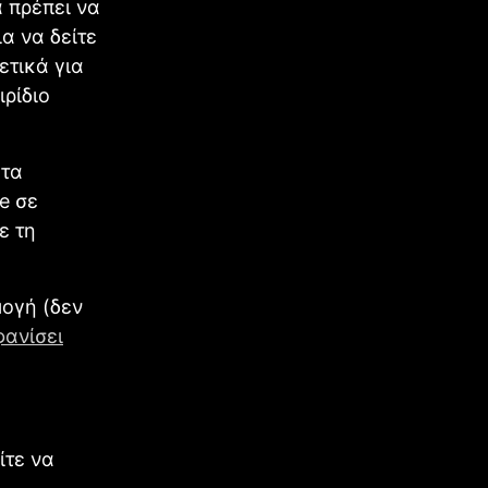
α πρέπει να
α να δείτε
ετικά για
ρίδιο
 τα
e σε
ε τη
μογή (δεν
φανίσει
ίτε να