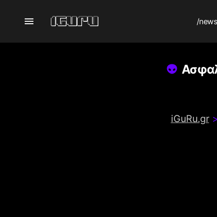
/new
Ασφαλί
iGuRu.gr