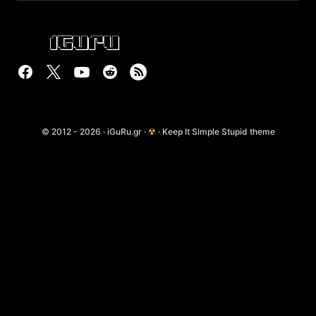
© 2012 - 2026 · iGuRu.gr ·
☢
· Keep It Simple Stupid theme