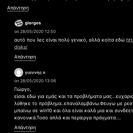
Απάντηση
giorgos
on 28/05/2020 12:50
αυτό που λες είναι πολύ γενικό, αλλά κοίτα εδώ
ht
disks/
Απάντηση
γιαννης n
on 28/05/2020 13:06
Γιώργο,
είσαι εδώ για εμάς και τα προβλήματα μας…ευχαρι
λύθηκε το πρόβλημα..επαναλαμβάνω.Φευγω με ρεστα
μπαίνω σε win10 και όλα είναι καλά μια και συνδέετ
κανονικά.Τοσο απλά και περίεργα πράγματα….
Απάντηση