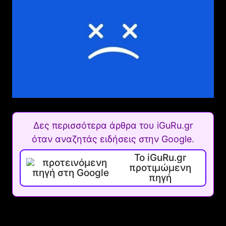
Δες περισσότερα άρθρα του iGuRu.gr
όταν αναζητάς ειδήσεις στην Google.
Το iGuRu.gr
προτιμώμενη
πηγή