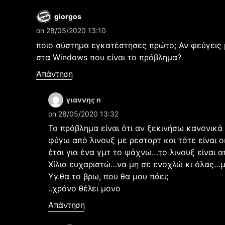
giorgos
on 28/05/2020 13:10
ποιο σύστημα εγκατέστησες πρώτο; Αν φεύγεις με 
στα Windows που είναι το πρόβλημα?
Απάντηση
γιαννης n
on 28/05/2020 13:32
Το πρόβλημα είναι ότι αν ξεκινήσω κανονικά 
φύγω από λινουξ με ρεσταρτ και τότε είναι 
έτσι για ένα γμτ το ψάχνω…το λινουξ είναι α
Χίλια ευχαριστώ…να μη σε ενοχλώ κι όλας…
Υγ.θα το βρω, που θα μου πάει;
..χρόνο θέλει μονο
Απάντηση