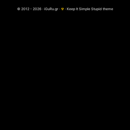
© 2012 - 2026 · iGuRu.gr ·
☢
· Keep It Simple Stupid theme