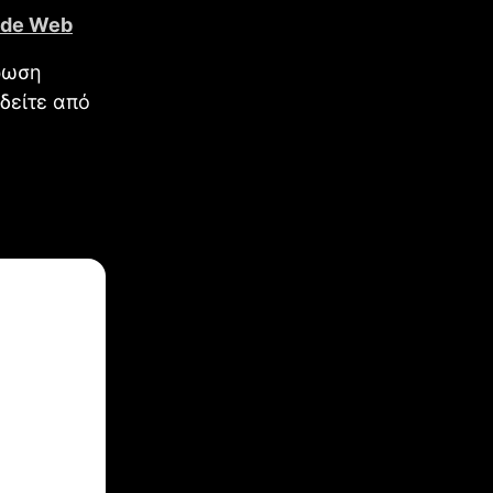
Wide Web
ρωση
δείτε από