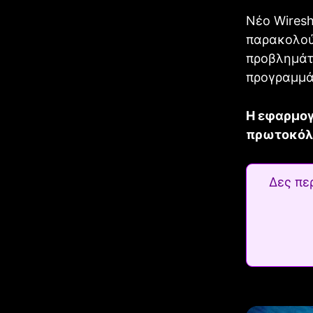
Νέο Wiresh
παρακολού
προβλημάτ
προγραμμά
Η εφαρμογ
πρωτοκόλ
Δες πε