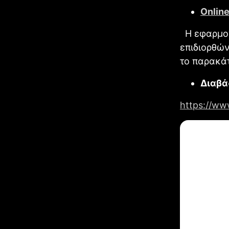
Online
Η εφαρμογ
επιδιορθώ
το παρακάτ
Διαβάσ
https://ww