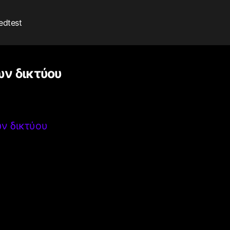
edtest
ων δικτύου
ων δικτύου