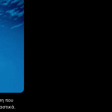
ση που
αστικά.