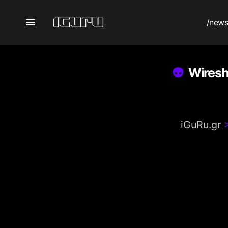
/new
Wiresh
iGuRu.gr