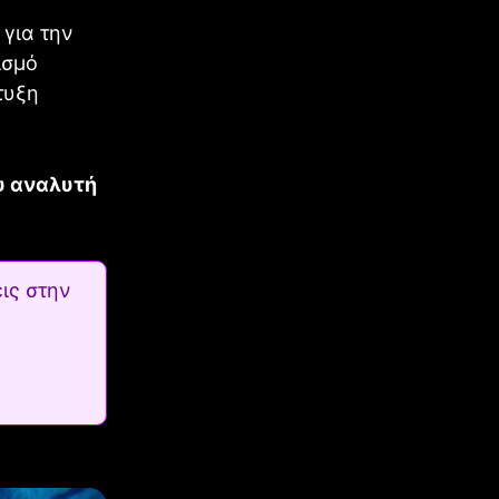
 για την
ισμό
τυξη
υ αναλυτή
ις στην