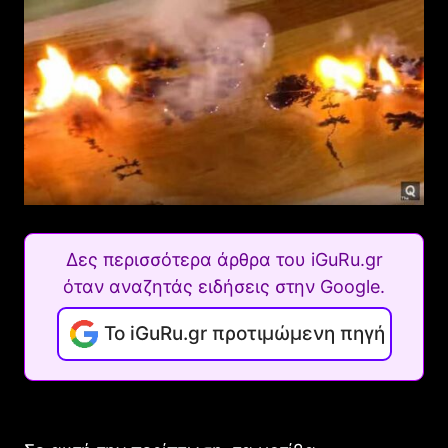
Δες περισσότερα άρθρα του iGuRu.gr
όταν αναζητάς ειδήσεις στην Google.
Το iGuRu.gr προτιμώμενη πηγή