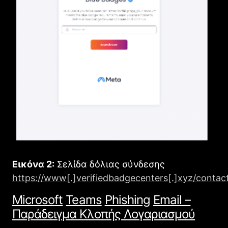
Εικόνα 2:
Σελίδα δόλιας σύνδεσης
https://www[.]verifiedbadgecenters[.]xyz/contac
Microsoft
Teams
Phishing
Email
–
Παράδειγμα Κλοπής Λογαριασμού