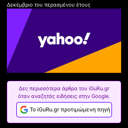
Δεκέμβριο του περασμένου έτους
Δες περισσότερα άρθρα του iGuRu.gr
όταν αναζητάς ειδήσεις στην Google.
Το iGuRu.gr προτιμώμενη πηγή