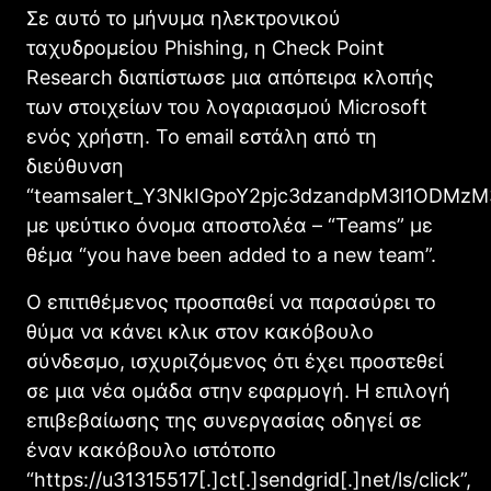
Σε αυτό το μήνυμα ηλεκτρονικού
ταχυδρομείου Phishing, η Check Point
Research διαπίστωσε μια απόπειρα κλοπής
των στοιχείων του λογαριασμού Microsoft
ενός χρήστη. Το email εστάλη από τη
διεύθυνση
“teamsalert_Y3NkIGpoY2pjc3dzandpM3l1ODMzM
με ψεύτικο όνομα αποστολέα – “Teams” με
θέμα “you have been added to a new team”.
Ο επιτιθέμενος προσπαθεί να παρασύρει το
θύμα να κάνει κλικ στον κακόβουλο
σύνδεσμο, ισχυριζόμενος ότι έχει προστεθεί
σε μια νέα ομάδα στην εφαρμογή. Η επιλογή
επιβεβαίωσης της συνεργασίας οδηγεί σε
έναν κακόβουλο ιστότοπο
“https://u31315517[.]ct[.]sendgrid[.]net/ls/click”,