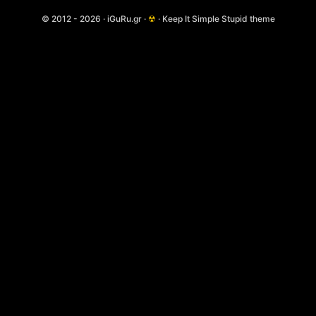
© 2012 - 2026 · iGuRu.gr ·
☢
· Keep It Simple Stupid theme