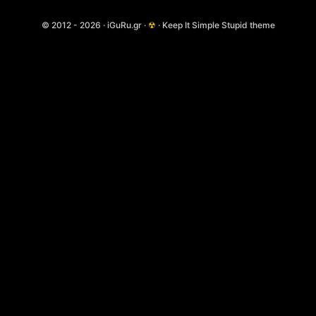
© 2012 - 2026 · iGuRu.gr ·
☢
· Keep It Simple Stupid theme