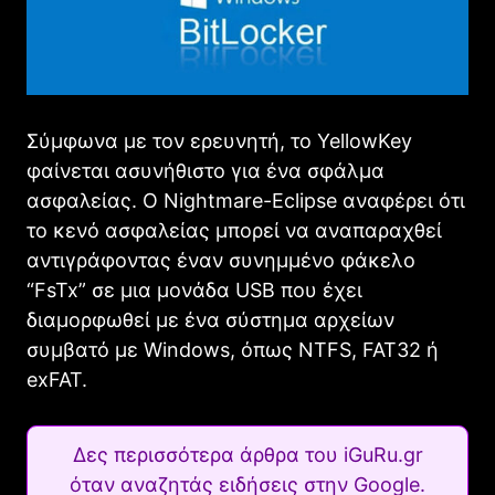
Σύμφωνα με τον ερευνητή, το YellowKey
φαίνεται ασυνήθιστο για ένα σφάλμα
ασφαλείας. Ο Nightmare-Eclipse αναφέρει ότι
το κενό ασφαλείας μπορεί να αναπαραχθεί
αντιγράφοντας έναν συνημμένο φάκελο
“FsTx” σε μια μονάδα USB που έχει
διαμορφωθεί με ένα σύστημα αρχείων
συμβατό με Windows, όπως NTFS, FAT32 ή
exFAT.
Δες περισσότερα άρθρα του iGuRu.gr
όταν αναζητάς ειδήσεις στην Google.