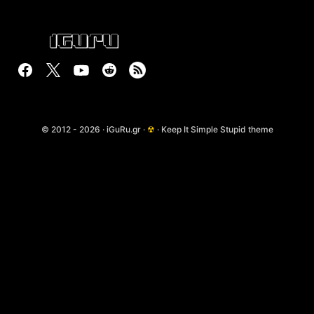
© 2012 - 2026 · iGuRu.gr ·
☢
· Keep It Simple Stupid theme