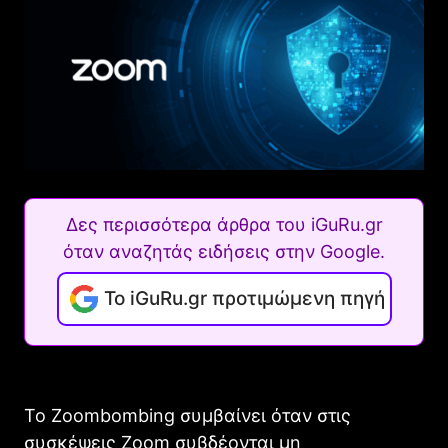
Δες περισσότερα άρθρα του iGuRu.gr
όταν αναζητάς ειδήσεις στην Google.
Το iGuRu.gr προτιμώμενη πηγή
Το Zoombombing συμβαίνει όταν στις
συσκέψεις Zoom συβδέονται μη