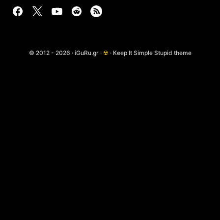
© 2012 - 2026 · iGuRu.gr ·
☢
· Keep It Simple Stupid theme