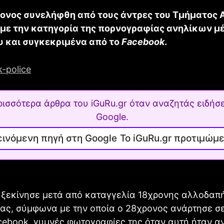
ονος συνελήφθη από τους άντρες του Τμήματος 
με την κατηγορία της πορνογραφίας ανηλίκων μ
υ και συγκεκριμένα από το
Facebook
.
ρισσότερα άρθρα του iGuRu.gr όταν αναζητάς ειδήσε
Google.
Το iGuRu.gr προτιμώμ
 ξεκίνησε μετά από καταγγελία 18χρονης αλλοδαπ
ας, σύμφωνα με την οποία ο 28χρονος ανάρτησε σ
cebook, γυμνές φωτογραφίες της όταν αυτή ήταν α