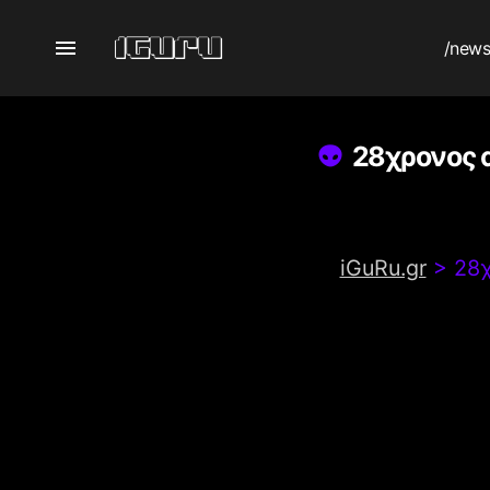
/new
28χρονος 
iGuRu.gr
>
28χ