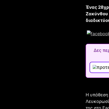
Ένας 28χρ
Ζακύνθου 
διαδικτύο
Δες πε
Η υπόθεση
Λευκορωσί
της στο Fa