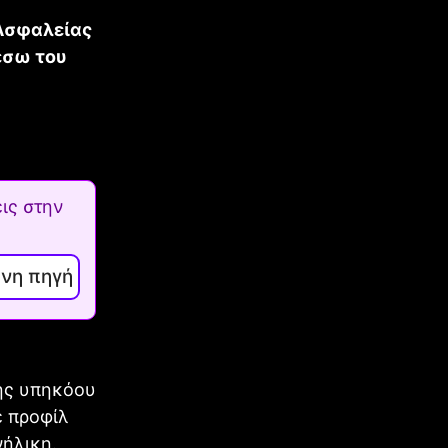
Ασφαλείας
έσω του
ις στην
ενη πηγή
ής υπηκόου
ε προφίλ
νήλικη.