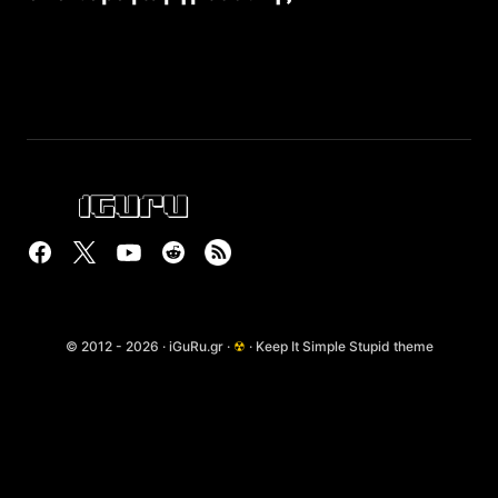
© 2012 - 2026 · iGuRu.gr ·
☢
· Keep It Simple Stupid theme