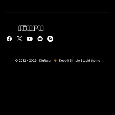
© 2012 - 2026 · iGuRu.gr ·
☢
· Keep It Simple Stupid theme