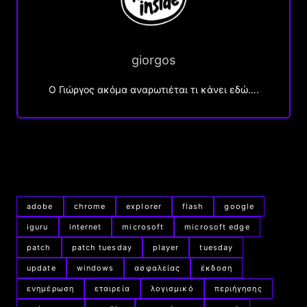
giorgos
Ο Γιώργος ακόμα αναρωτιέται τι κάνει εδώ….
adobe
chrome
explorer
flash
google
iguru
internet
microsoft
microsoft edge
patch
patch tuesday
player
tuesday
update
windows
ασφαλείας
έκδοση
ενημέρωση
εταιρεία
λογισμικό
περιήγησης