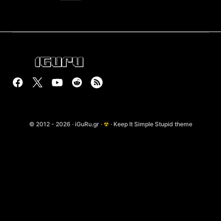
© 2012 - 2026 · iGuRu.gr ·
☢
· Keep It Simple Stupid theme