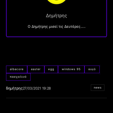
Δημήτρης
O Δημήτρης μισεί τις Δευτέρες…..
albacore
easter
egg
windows 95
αυγό
πασχαλινό
δημήτρης
news
27/03/2021 19:28