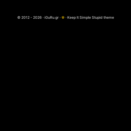
© 2012 - 2026 · iGuRu.gr ·
☢
· Keep It Simple Stupid theme