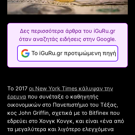
Δες περισσότερα άρθρα του iGuRu.gr
όταν αναζητάς ειδήσεις στην Google.
Το iGuRu.gr προτιμώμενη πηγή
Το 2017
οι New York Times κάλυψαν την
έρευνα
που συνέταξε ο καθηγητής
οικονομικών στο Πανεπιστήμιο του Τέξας,
κος John Griffin, σχετικά με το Bitfinex που
εδρεύει στο Χονγκ Κονγκ, και είναι «ένα από
τα μεγαλύτερα και λιγότερο ελεγχόμενα