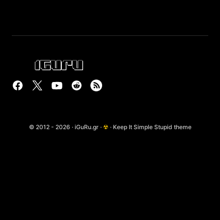
© 2012 - 2026 · iGuRu.gr ·
☢
· Keep It Simple Stupid theme