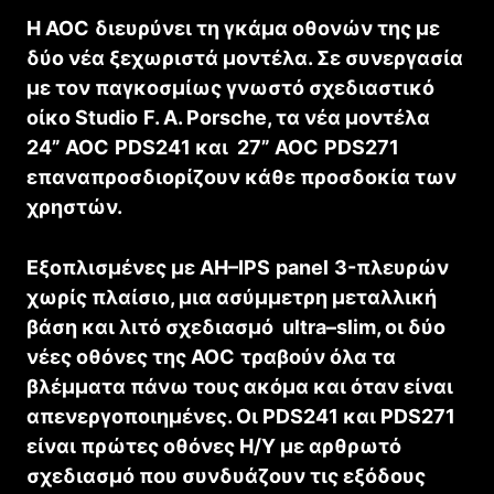
Η
AOC
διευρύνει τη γκάμα οθονών της με
δύο νέα ξεχωριστά μοντέλα. Σε συνεργασία
με τον παγκοσμίως γνωστό σχεδιαστικό
οίκο
Studio
F
.
A
.
Porsche
, τα νέα μοντέλα
24”
AOC
PDS
241 και 27”
AOC
PDS
271
επαναπροσδιορίζουν κάθε προσδοκία των
χρηστών.
Εξοπλισμένες με
AH
–
IPS
panel
3-πλευρών
χωρίς πλαίσιο, μια ασύμμετρη μεταλλική
βάση και λιτό σχεδιασμό
ultra
–
slim
, οι δύο
νέες οθόνες της
AOC
τραβούν όλα τα
βλέμματα πάνω τους ακόμα και όταν είναι
απενεργοποιημένες. Οι
PDS
241 και
PDS
271
είναι πρώτες οθόνες Η/Υ με αρθρωτό
σχεδιασμό που συνδυάζουν τις εξόδους