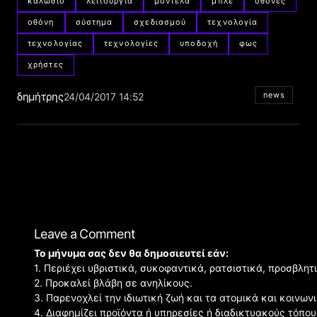
καλώδιο
λειτουργία
μοντέλα
μπλε
οθόνες
οθόνη
σύστημα
σχεδιασμού
τεχνολογία
τεχνολογίας
τεχνολογίες
υποδοχή
φως
χρήστες
δημήτρης
news
24/04/2017 14:52
Leave a Comment
Το μήνυμα σας δεν θα δημοσιευτεί εάν:
1. Περιέχει υβριστικά, συκοφαντικά, ρατσιστικά, προσβλητ
2. Προκαλεί βλάβη σε ανηλίκους.
3. Παρενοχλεί την ιδιωτική ζωή και τα ατομικά και κοινω
4. Διαφημίζει προϊόντα ή υπηρεσίες ή διαδικτυακούς τόπου