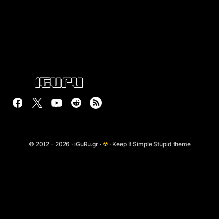
© 2012 - 2026 · iGuRu.gr ·
☢
· Keep It Simple Stupid theme