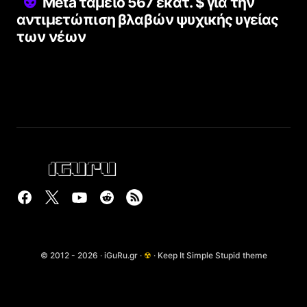
Meta ταμείο 567 εκατ. $ για την
αντιμετώπιση βλαβών ψυχικής υγείας
των νέων
© 2012 - 2026 · iGuRu.gr ·
☢
· Keep It Simple Stupid theme