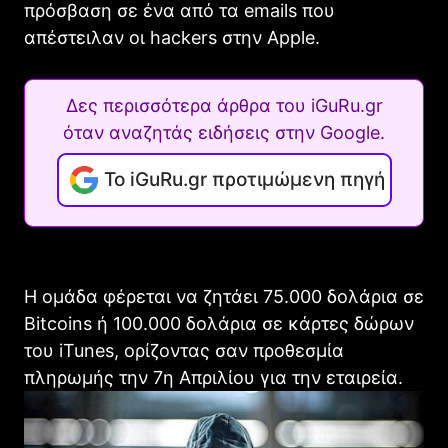
πρόσβαση σε ένα από τα emails που
απέστειλαν οι hackers στην Αpple.
Δες περισσότερα άρθρα του iGuRu.gr
όταν αναζητάς ειδήσεις στην Google.
Το iGuRu.gr προτιμώμενη πηγή
Η ομάδα φέρεται να ζητάει 75.000 δολάρια σε
Bitcoins ή 100.000 δολάρια σε κάρτες δώρων
του iTunes, ορίζοντας σαν προθεσμία
πληρωμής την 7η Απριλίου για την εταιρεία.