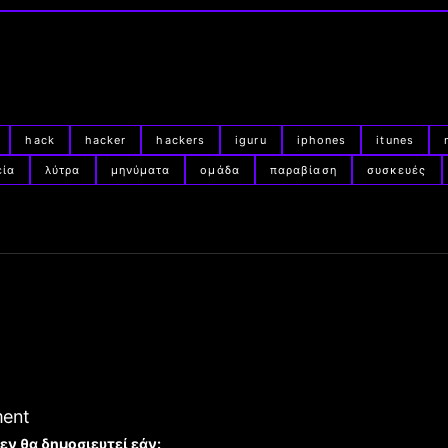
hack
hacker
hackers
iguru
iphones
itunes
εία
λύτρα
μηνύματα
ομάδα
παραβίαση
συσκευές
ment
εν θα δημοσιευτεί εάν: