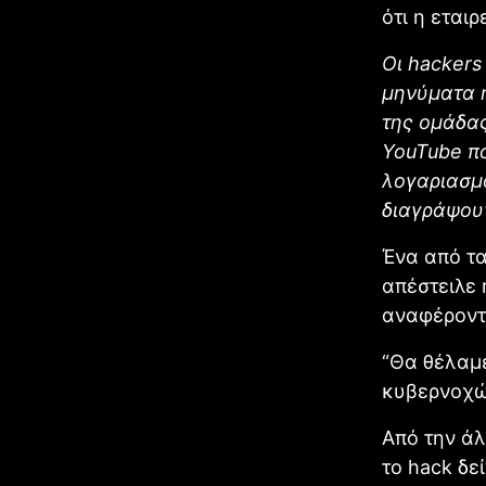
ότι η εται
Οι hackers
μηνύματα 
της ομάδας
YouTube π
λογαριασμο
διαγράψου
Ένα από τα
απέστειλε 
αναφέροντ
“Θα θέλαμε
κυβερνοχώ
Από την άλ
το hack δε