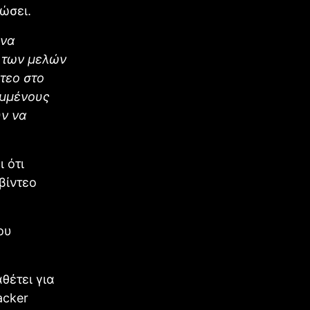
ρώσει.
ενα
 των μελών
τεο στο
εμμένους
ύν να
 ότι
βίντεο
ου
θέτει για
acker