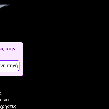
ις στην
ενη πηγή
α
e να
χρήστες