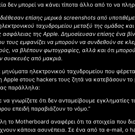
ρεία δεν μπορεί να κάνει τίποτα άλλο από το να πλη
 διέθεσαν επίσης μερικά screenshots από υποτιθέμ
ηλεκτρονικού ταχυδρομείου μεταξύ της ομάδας και
 ασφάλειας της Apple. Δημοσίευσαν επίσης ένα βίν
ου τους εμφανίζει να μπορούν να συνδεθούν σε κλ
ύς, να βλέπουν φωτογραφίες, αλλά και ότι μπορο
ν συσκευές από μακριά.
 μηνύματα ηλεκτρονικού ταχυδρομείου που φέρεται
η Apple στους hackers τους ζητά να κατεβάσουν το 
ας παράλληλα:
 να γνωρίζετε ότι δεν ανταμείβουμε εγκληματίες τ
ρου επειδή παραβιάζουν το νόμο.”
λη το Motherboard αναφέρει ότι τα στοιχεία που δια
ίχνουν κάποια ασυνέπεια. Σε ένα από τα e-mail, ο h