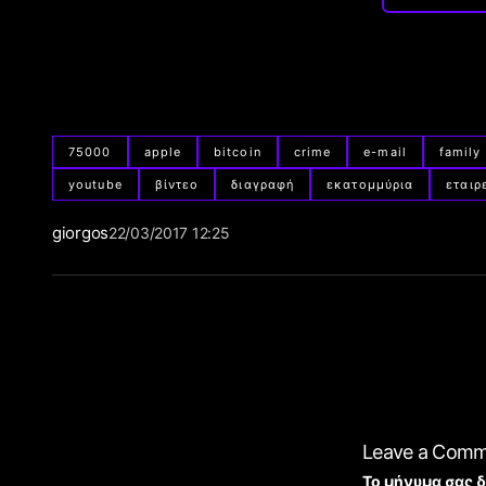
75000
apple
bitcoin
crime
e-mail
family
youtube
βίντεο
διαγραφή
εκατομμύρια
εταιρ
giorgos
22/03/2017 12:25
Leave a Com
Το μήνυμα σας δ