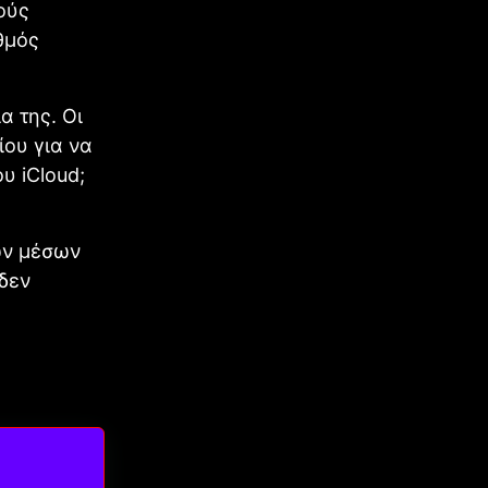
ούς
θμός
α της. Οι
ίου για να
υ iCloud;
ων μέσων
 δεν