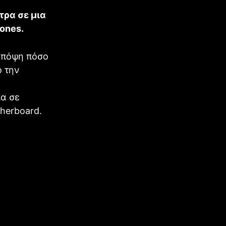
τρα σε μια
ones.
 υπόψη πόσο
ό την
ια σε
herboard.