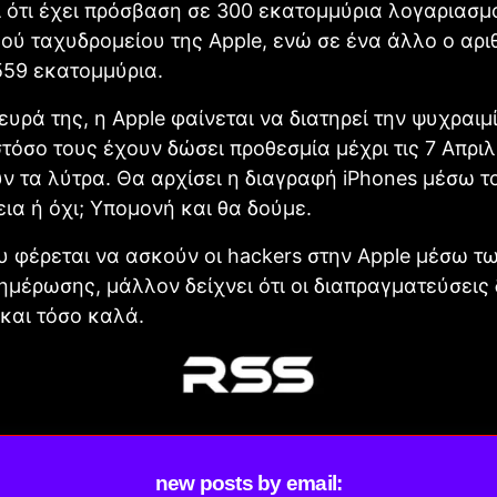
ι ότι έχει πρόσβαση σε 300 εκατομμύρια λογαριασμ
ού ταχυδρομείου της Αpple, ενώ σε ένα άλλο ο αρι
559 εκατομμύρια.
ευρά της, η Αpple φαίνεται να διατηρεί την ψυχραιμί
τόσο τους έχουν δώσει προθεσμία μέχρι τις 7 Απριλ
 τα λύτρα. Θα αρχίσει η διαγραφή iPhones μέσω το
εια ή όχι; Υπομονή και θα δούμε.
υ φέρεται να ασκούν οι hackers στην Apple μέσω τ
ημέρωσης, μάλλον δείχνει ότι οι διαπραγματεύσεις
και τόσο καλά.
new posts by email: