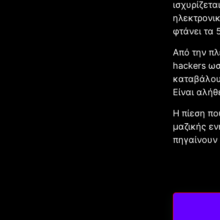
ισχυρίζετα
ηλεκτρονικ
φτάνει τα 
Από την πλ
hackers ωσ
καταβάλουν
Είναι αλήθ
Η πίεση πο
μαζικής εν
πηγαίνουν 