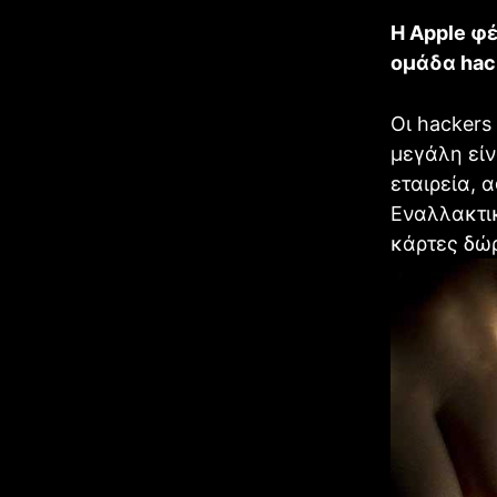
Η Apple φέ
ομάδα hac
Οι hackers
μεγάλη είν
εταιρεία, 
Εναλλακτικ
κάρτες δώ