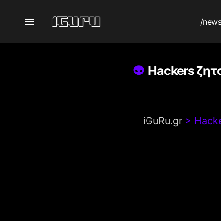
/new
Hackers ζητο
iGuRu.gr
>
Hacke