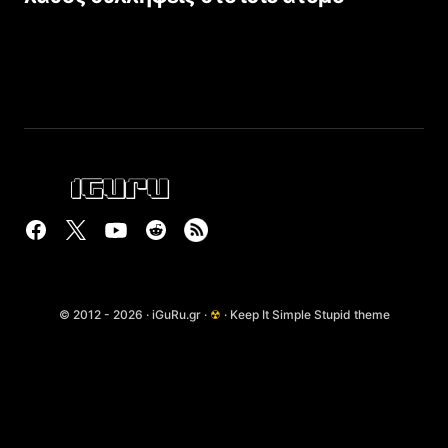
© 2012 - 2026 · iGuRu.gr ·
☢
· Keep It Simple Stupid theme