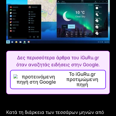
Δες περισσότερα άρθρα του iGuRu.gr
όταν αναζητάς ειδήσεις στην Google.
Το iGuRu.gr
προτιμώμενη
πηγή
Κατά τη διάρκεια των τεσσάρων μηνών από