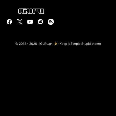
© 2012 - 2026 · iGuRu.gr ·
☢
· Keep It Simple Stupid theme