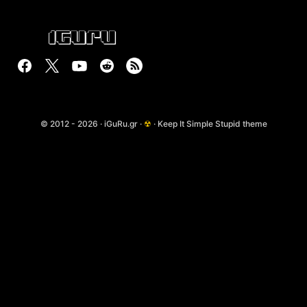
© 2012 - 2026 · iGuRu.gr ·
☢
· Keep It Simple Stupid theme