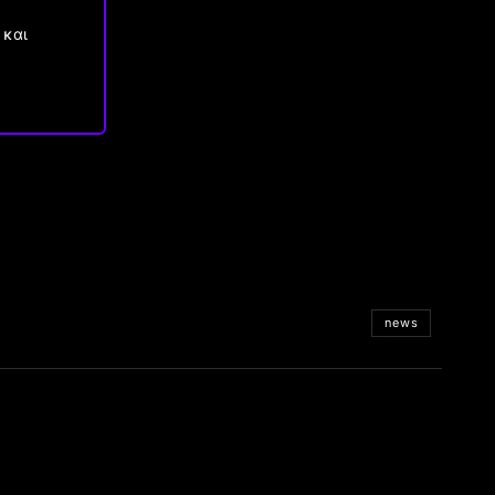
 και
news