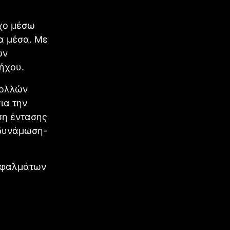
χο μέσω
α μέσα. Με
ων
 ήχου.
πολλών
ια την
ση έντασης
 δυνάμωση-
 σφαλμάτων