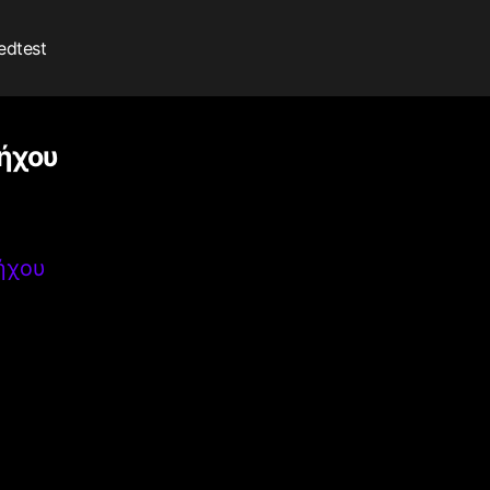
edtest
 ήχου
 ήχου