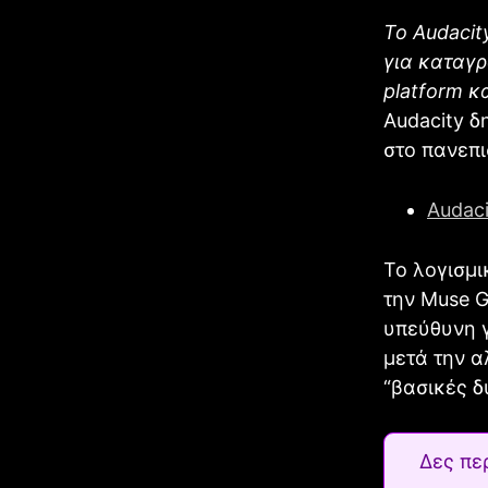
Το Audaci
για καταγρ
platform κ
Audacity δ
στο πανεπι
Audaci
Το λογισμι
την Muse G
υπεύθυνη γ
μετά την α
“βασικές δ
Δες πε