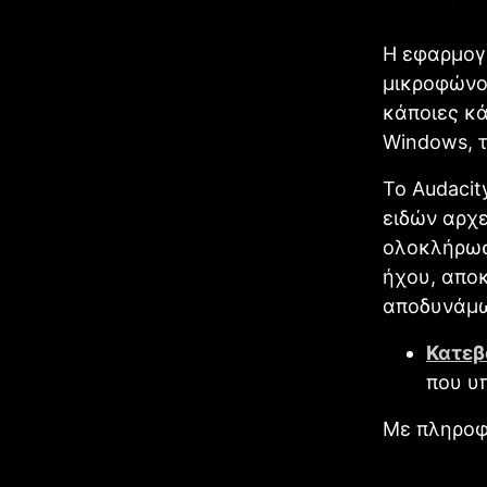
Η εφαρμογ
μικροφώνου
κάποιες κ
Windows, τ
Το Audacit
ειδών αρχε
ολοκλήρωσ
ήχου, απο
αποδυνάμωσ
Κατεβ
που υ
Με πληροφ