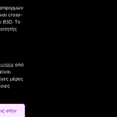
λατφορμών
ναι cross-
αι BSD.
Το
οιτητής
ευταία
από
είναι
ίγες μέρες
ποιες
ις στην