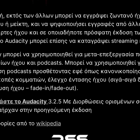
ή, εκτός των άλλων μπορεί να εγγράψει ζωντανό ή
 ή μείκτη, και να ψηφιοποιήσει εγγραφές από άλλ
άρτες ήχου και σε οποιαδήποτε πρόσφατη έκδοση τ
ο Audacity μπορεί επίσης να καταγράψει streaming
y μπορεί να χρησιμοποιηθεί για μετα-επεξεργασία 
ίων ήχου και podcasts. Μπορεί να χρησιμοποιηθεί γ
η podcasts προσθέτοντας εφέ όπως κανονικοποίη
κοπές κομματιών, έλεγχο έντασης ήχου (σιγά-σιγά
η ήχου – fade-in/fade-out).
άστε το Audacity
3.2.5 Με Διορθώσεις ορισμένων
πήρχαν στην προηγούμενη έκδοση
ορίες από το
wikipedia