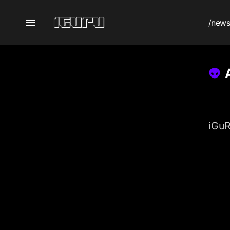
/new
iGuR