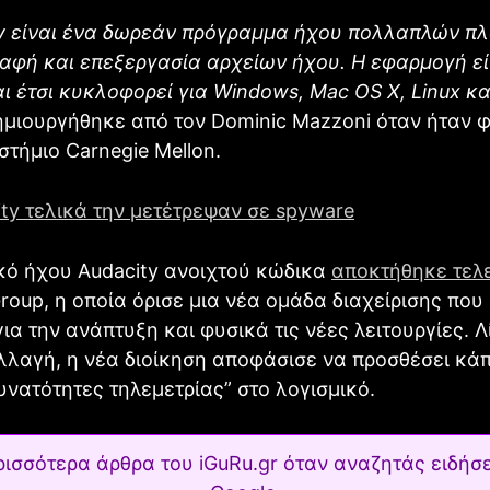
ty είναι ένα δωρεάν πρόγραμμα ήχου πολλαπλών π
αφή και επεξεργασία αρχείων ήχου. Η εφαρμογή εί
αι έτσι κυκλοφορεί για Windows, Mac OS X, Linux κ
ημιουργήθηκε από τον Dominic Mazzoni όταν ήταν φ
στήμιο Carnegie Mellon.
ty τελικά την μετέτρεψαν σε spyware
κό ήχου Audacity ανοιχτού κώδικα
αποκτήθηκε τελ
roup, η οποία όρισε μια νέα ομάδα διαχείρισης που 
ια την ανάπτυξη και φυσικά τις νέες λειτουργίες. Λ
λλαγή, η νέα διοίκηση αποφάσισε να προσθέσει κά
υνατότητες τηλεμετρίας” στο λογισμικό.
ρισσότερα άρθρα του iGuRu.gr όταν αναζητάς ειδήσε